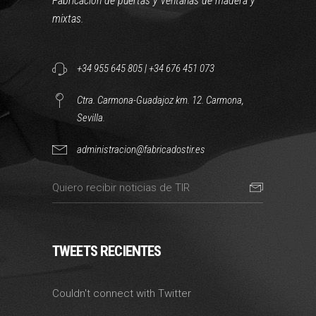
Fabricación de puertas y ventanas de madera y
mixtas.
+34 955 645 805
|
+34 676 451 073
Ctra. Carmona-Guadajoz km. 12. Carmona,
Sevilla.
administracion@fabricadostir.es
TWEETS RECIENTES
Couldn't connect with Twitter